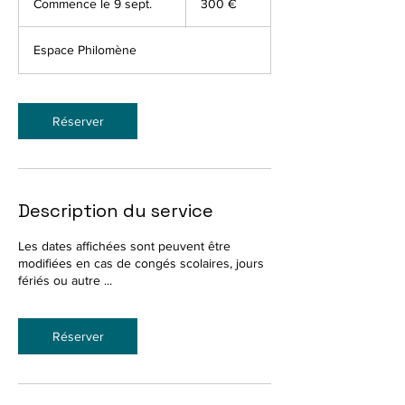
Commence le 9 sept.
C
300 €
o
m
Espace Philomène
m
e
n
c
Réserver
e
l
e
9
s
Description du service
e
p
t
Les dates affichées sont peuvent être
.
modifiées en cas de congés scolaires, jours
fériés ou autre ...
Réserver