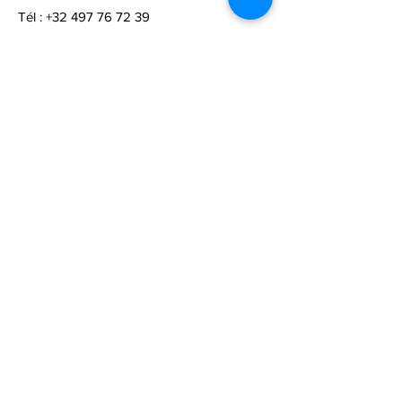
Tél :
+32 497 76 72 39
infos :
confettis.impro@gmail.com
Do Not Sell My Personal Information
Liens rapides
Termes et conditions
Politique de cookies
Mentions légales
Politique de confidentialité
Suivre
Abonnnez-vous pour suivre
de près notre produit.